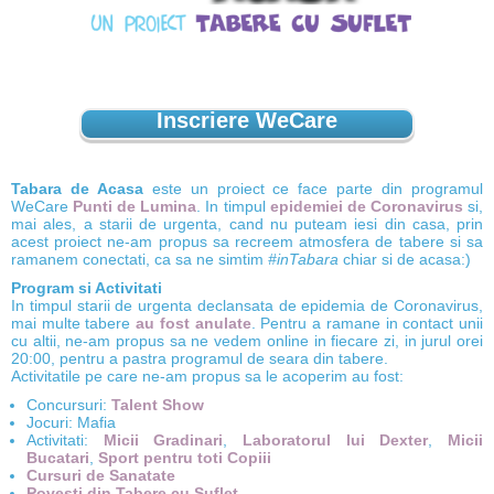
Inscriere WeCare
Tabara de Acasa
este un proiect ce face parte din programul
WeCare
Punti de Lumina
. In timpul
epidemiei de Coronavirus
si,
mai ales, a starii de urgenta, cand nu puteam iesi din casa, prin
acest proiect ne-am propus sa recreem atmosfera de tabere si sa
ramanem conectati, ca sa ne simtim
#inTabara
chiar si de acasa:)
Program si Activitati
In timpul starii de urgenta declansata de epidemia de Coronavirus,
mai multe tabere
au fost anulate
. Pentru a ramane in contact unii
cu altii, ne-am propus sa ne vedem online in fiecare zi, in jurul orei
20:00, pentru a pastra programul de seara din tabere.
Activitatile pe care ne-am propus sa le acoperim au fost:
Concursuri:
Talent Show
Jocuri: Mafia
Activitati:
Micii Gradinari
,
Laboratorul lui Dexter
,
Micii
Bucatari
,
Sport pentru toti Copiii
Cursuri de Sanatate
Povesti din Tabere cu Suflet