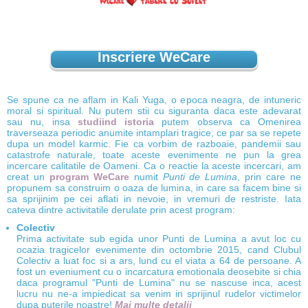
Inscriere WeCare
Se spune ca ne aflam in Kali Yuga, o epoca neagra, de intuneric
moral si spiritual. Nu putem stii cu siguranta daca este adevarat
sau nu, insa
studiind istoria
putem observa ca Omenirea
traverseaza periodic anumite intamplari tragice, ce par sa se repete
dupa un model karmic. Fie ca vorbim de razboaie, pandemii sau
catastrofe naturale, toate aceste evenimente ne pun la grea
incercare calitatile de Oameni. Ca o reactie la aceste incercari, am
creat un
program WeCare
numit
Punti de Lumina
, prin care ne
propunem sa construim o oaza de lumina, in care sa facem bine si
sa sprijinim pe cei aflati in nevoie, in vremuri de restriste. Iata
cateva dintre activitatile derulate prin acest program:
Colectiv
Prima activitate sub egida unor Punti de Lumina a avut loc cu
ocazia tragicelor evenimente din octombrie 2015, cand Clubul
Colectiv a luat foc si a ars, lund cu el viata a 64 de persoane. A
fost un eveniument cu o incarcatura emotionala deosebite si chia
daca programul "Punti de Lumina" nu se nascuse inca, acest
lucru nu ne-a impiedicat sa venim in sprijinul rudelor victimelor
dupa puterile noastre!
Mai multe detalii