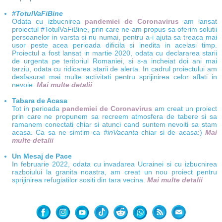
#TotulVaFiBine
Odata cu izbucnirea
pandemiei de Coronavirus
am lansat
proiectul #TotulVaFiBine, prin care ne-am propus sa oferim solutii
persoanelor in varsta si nu numai, pentru a-i ajuta sa treaca mai
usor peste acea perioada dificila si inedita in acelasi timp.
Proiectul a fost lansat in martie 2020, odata cu declararea starii
de urgenta pe teritoriul Romaniei, si s-a incheiat doi ani mai
tarziu, odata cu ridicarea starii de alerta. In cadrul proiectului am
desfasurat mai multe activitati pentru sprijinirea celor aflati in
nevoie.
Mai multe detalii
Tabara de Acasa
Tot in perioada
pandemiei de Coronavirus
am creat un proiect
prin care ne propunem sa recreem atmosfera de tabere si sa
ramanem conectati chiar si atunci cand suntem nevoiti sa stam
acasa. Ca sa ne simtim ca
#inVacanta
chiar si de acasa:)
Mai
multe detalii
Un Mesaj de Pace
In februarie 2022, odata cu invadarea Ucrainei si cu izbucnirea
razboiului la granita noastra, am creat un nou proiect pentru
sprijinirea refugiatilor sositi din tara vecina.
Mai multe detalii