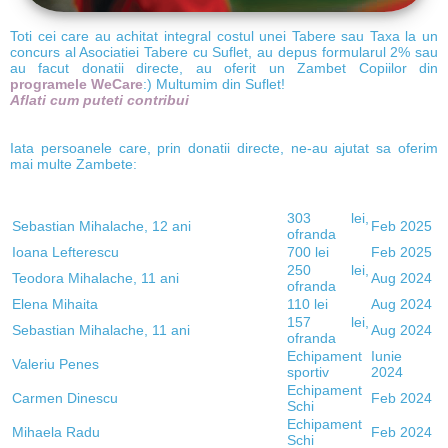
Toti cei care au achitat integral costul unei Tabere sau Taxa la un
concurs al Asociatiei Tabere cu Suflet, au depus formularul 2% sau
au facut donatii directe, au oferit un Zambet Copiilor din
programele WeCare
:) Multumim din Suflet!
Aflati cum puteti contribui
Iata persoanele care, prin donatii directe, ne-au ajutat sa oferim
mai multe Zambete:
303 lei,
Sebastian Mihalache, 12 ani
Feb 2025
ofranda
Ioana Lefterescu
700 lei
Feb 2025
250 lei,
Teodora Mihalache, 11 ani
Aug 2024
ofranda
Elena Mihaita
110 lei
Aug 2024
157 lei,
Sebastian Mihalache, 11 ani
Aug 2024
ofranda
Echipament
Iunie
Valeriu Penes
sportiv
2024
Echipament
Carmen Dinescu
Feb 2024
Schi
Echipament
Mihaela Radu
Feb 2024
Schi