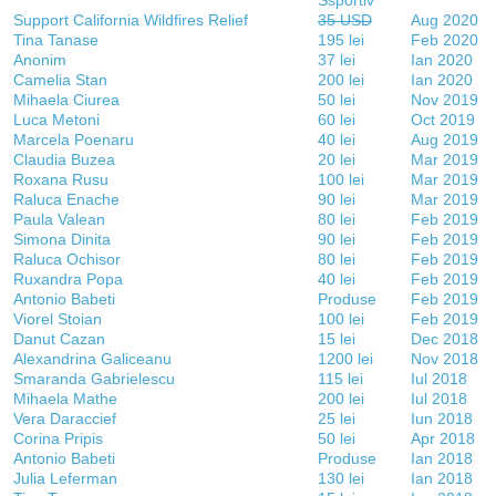
Ssportiv
Support California Wildfires Relief
35 USD
Aug 2020
Tina Tanase
195 lei
Feb 2020
Anonim
37 lei
Ian 2020
Camelia Stan
200 lei
Ian 2020
Mihaela Ciurea
50 lei
Nov 2019
Luca Metoni
60 lei
Oct 2019
Marcela Poenaru
40 lei
Aug 2019
Claudia Buzea
20 lei
Mar 2019
Roxana Rusu
100 lei
Mar 2019
Raluca Enache
90 lei
Mar 2019
Paula Valean
80 lei
Feb 2019
Simona Dinita
90 lei
Feb 2019
Raluca Ochisor
80 lei
Feb 2019
Ruxandra Popa
40 lei
Feb 2019
Antonio Babeti
Produse
Feb 2019
Viorel Stoian
100 lei
Feb 2019
Danut Cazan
15 lei
Dec 2018
Alexandrina Galiceanu
1200 lei
Nov 2018
Smaranda Gabrielescu
115 lei
Iul 2018
Mihaela Mathe
200 lei
Iul 2018
Vera Daraccief
25 lei
Iun 2018
Corina Pripis
50 lei
Apr 2018
Antonio Babeti
Produse
Ian 2018
Julia Leferman
130 lei
Ian 2018