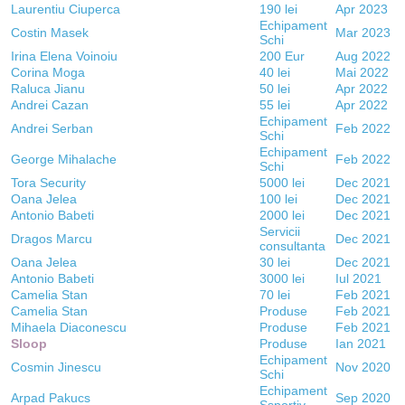
Laurentiu Ciuperca
190 lei
Apr 2023
Echipament
Costin Masek
Mar 2023
Schi
Irina Elena Voinoiu
200 Eur
Aug 2022
Corina Moga
40 lei
Mai 2022
Raluca Jianu
50 lei
Apr 2022
Andrei Cazan
55 lei
Apr 2022
Echipament
Andrei Serban
Feb 2022
Schi
Echipament
George Mihalache
Feb 2022
Schi
Tora Security
5000 lei
Dec 2021
Oana Jelea
100 lei
Dec 2021
Antonio Babeti
2000 lei
Dec 2021
Servicii
Dragos Marcu
Dec 2021
consultanta
Oana Jelea
30 lei
Dec 2021
Antonio Babeti
3000 lei
Iul 2021
Camelia Stan
70 lei
Feb 2021
Camelia Stan
Produse
Feb 2021
Mihaela Diaconescu
Produse
Feb 2021
Sloop
Produse
Ian 2021
Echipament
Cosmin Jinescu
Nov 2020
Schi
Echipament
Arpad Pakucs
Sep 2020