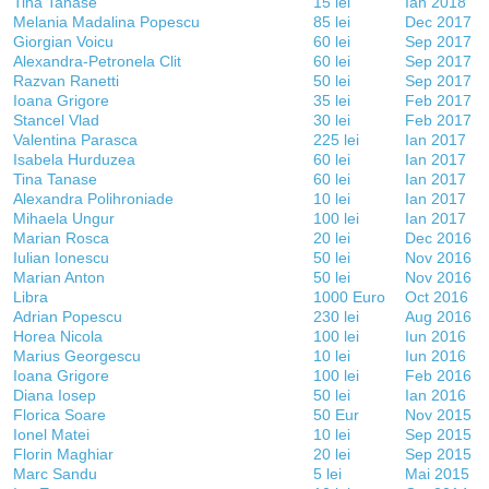
Tina Tanase
15 lei
Ian 2018
Melania Madalina Popescu
85 lei
Dec 2017
Giorgian Voicu
60 lei
Sep 2017
Alexandra-Petronela Clit
60 lei
Sep 2017
Razvan Ranetti
50 lei
Sep 2017
Ioana Grigore
35 lei
Feb 2017
Stancel Vlad
30 lei
Feb 2017
Valentina Parasca
225 lei
Ian 2017
Isabela Hurduzea
60 lei
Ian 2017
Tina Tanase
60 lei
Ian 2017
Alexandra Polihroniade
10 lei
Ian 2017
Mihaela Ungur
100 lei
Ian 2017
Marian Rosca
20 lei
Dec 2016
Iulian Ionescu
50 lei
Nov 2016
Marian Anton
50 lei
Nov 2016
Libra
1000 Euro
Oct 2016
Adrian Popescu
230 lei
Aug 2016
Horea Nicola
100 lei
Iun 2016
Marius Georgescu
10 lei
Iun 2016
Ioana Grigore
100 lei
Feb 2016
Diana Iosep
50 lei
Ian 2016
Florica Soare
50 Eur
Nov 2015
Ionel Matei
10 lei
Sep 2015
Florin Maghiar
20 lei
Sep 2015
Marc Sandu
5 lei
Mai 2015