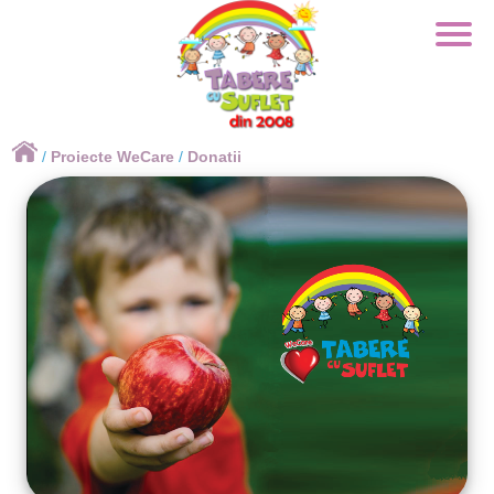
×
/
Proiecte WeCare
/
Donatii